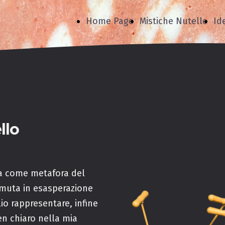
Home Page
Mistiche Nutelle
Id
llo
ma come metafora del
ramuta in esasperazione
lio rappresentare, infine
en chiaro nella mia